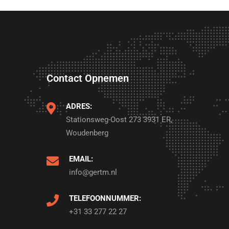
Contact Opnemen
ADRES:
Stationsweg-Oost 273 3931 ER,
Woudenberg
EMAIL:
info@gertm.nl
TELEFOONNUMMER:
+31 33 277 22 27