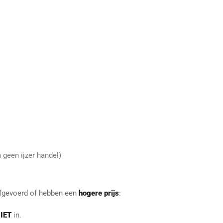
n geen ijzer handel)
fgevoerd of hebben een
hogere prijs
:
IET
in.